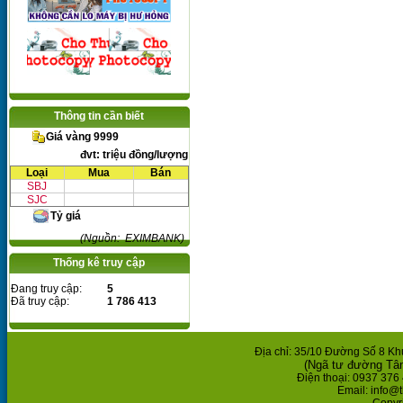
Thông tin cần biết
Giá vàng 9999
đvt: triệu đồng/lượng
Loại
Mua
Bán
SBJ
SJC
Tỷ giá
(Nguồn: EXIMBANK)
Thống kê truy cập
Đang truy cập:
5
Đã truy cập:
1 786 413
Địa chỉ: 35/10 Đường Số 8 K
(Ngã tư đường Tâ
Điện thoại: 0937 376 
Email: info@