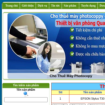
Trang chủ
Giới thiệu
Dịch vụ
Tin tức
Sản phẩm
Tuyển dụng
Dow
Bán Máy In ,Máy Photocopy Siêu Rẻ,Siêu Đẹp,S
Th
Tìm kiếm sản phẩm
Tên sản phẩm
Stt
Tên sản phẩm
1
EPSON Stylus T30