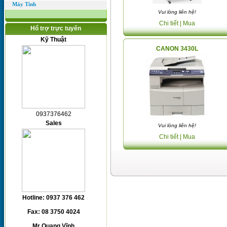
Máy Tính
Vui lòng liên hệ!
Chi tiết
| Mua
Hổ trợ trực tuyến
Kỹ Thuật
CANON 3430L
0937376462
Sales
Vui lòng liên hệ!
Chi tiết
| Mua
Hotline: 0937 376 462
Fax: 08 3750 4024
Mr Quang Vĩnh