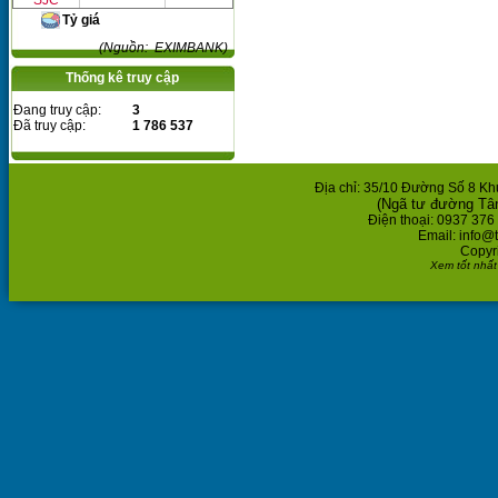
SJC
Tỷ giá
(Nguồn: EXIMBANK)
Thống kê truy cập
Đang truy cập:
3
Đã truy cập:
1 786 537
Địa chỉ: 35/10 Đường Số 8 K
(Ngã tư đường Tâ
Điện thoại: 0937 376
Email: info@
Copyr
Xem tốt nhất 