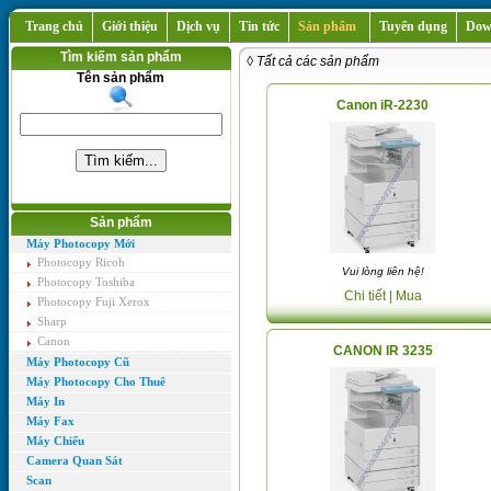
Trang chủ
Giới thiệu
Dịch vụ
Tin tức
Sản phẩm
Tuyển dụng
Dow
Tìm kiếm sản phẩm
◊ Tất cả các sản phẩm
Tên sản phẩm
Canon iR-2230
Sản phẩm
Máy Photocopy Mới
Photocopy Ricoh
Vui lòng liên hệ!
Photocopy Toshiba
Chi tiết
| Mua
Photocopy Fuji Xerox
Sharp
Canon
CANON IR 3235
Máy Photocopy Cũ
Máy Photocopy Cho Thuê
Máy In
Máy Fax
Máy Chiếu
Camera Quan Sát
Scan