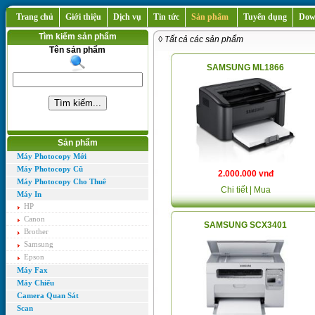
Trang chủ
Giới thiệu
Dịch vụ
Tin tức
Sản phẩm
Tuyển dụng
Dow
Tìm kiếm sản phẩm
◊ Tất cả các sản phẩm
Tên sản phẩm
SAMSUNG ML1866
Sản phẩm
Máy Photocopy Mới
Máy Photocopy Cũ
2.000.000 vnđ
Máy Photocopy Cho Thuê
Chi tiết
| Mua
Máy In
HP
Canon
SAMSUNG SCX3401
Brother
Samsung
Epson
Máy Fax
Máy Chiếu
Camera Quan Sát
Scan