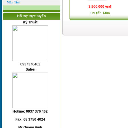
Máy Tính
3.900.000 vnđ
Chi tiết
| Mua
Hổ trợ trực tuyến
Kỹ Thuật
0937376462
Sales
Hotline: 0937 376 462
Fax: 08 3750 4024
Mr Quang Vĩnh