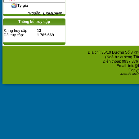
SJC
Tỷ giá
(Nguồn: EXIMBANK)
Thống kê truy cập
Đang truy cập:
13
Đã truy cập:
1 785 669
Địa chỉ: 35/10 Đường Số 8 K
(Ngã tư đường Tâ
Điện thoại: 0937 376
Email: info@
Copyr
Xem tốt nhất 