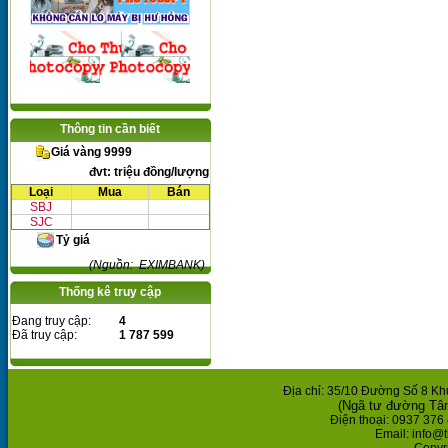
Thông tin cần biết
Giá vàng 9999
đvt: triệu đồng/lượng
Loại
Mua
Bán
SBJ
SJC
Tỷ giá
(Nguồn: EXIMBANK)
Thống kê truy cập
Đang truy cập:
4
Đã truy cập:
1 787 599
Địa chỉ: 35/10 Đường Số 8 K
(Ngã tư đường Tâ
Điện thoại: 0937 376 
Email: info@