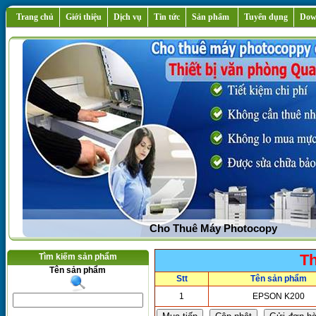
Trang chủ
Giới thiệu
Dịch vụ
Tin tức
Sản phẩm
Tuyển dụng
Dow
Bán Máy In ,Máy Photocopy Siêu Rẻ,Siêu Đẹp,S
Th
Tìm kiếm sản phẩm
Tên sản phẩm
Stt
Tên sản phẩm
1
EPSON K200