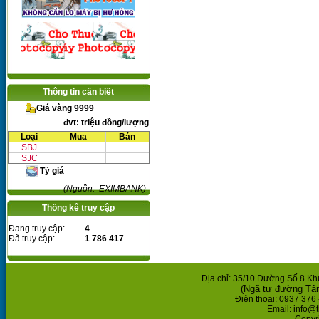
Thông tin cần biết
Giá vàng 9999
đvt: triệu đồng/lượng
Loại
Mua
Bán
SBJ
SJC
Tỷ giá
(Nguồn: EXIMBANK)
Thống kê truy cập
Đang truy cập:
4
Đã truy cập:
1 786 417
Địa chỉ: 35/10 Đường Số 8 K
(Ngã tư đường Tâ
Điện thoại: 0937 376 
Email: info@