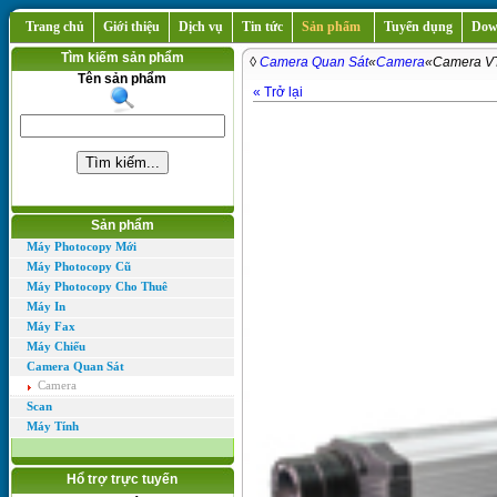
Trang chủ
Giới thiệu
Dịch vụ
Tin tức
Sản phẩm
Tuyển dụng
Dow
Tìm kiếm sản phẩm
◊
Camera Quan Sát
«
Camera
«Camera V
Tên sản phẩm
« Trở lại
Sản phẩm
Máy Photocopy Mới
Máy Photocopy Cũ
Máy Photocopy Cho Thuê
Máy In
Máy Fax
Máy Chiếu
Camera Quan Sát
Camera
Scan
Máy Tính
Hổ trợ trực tuyến