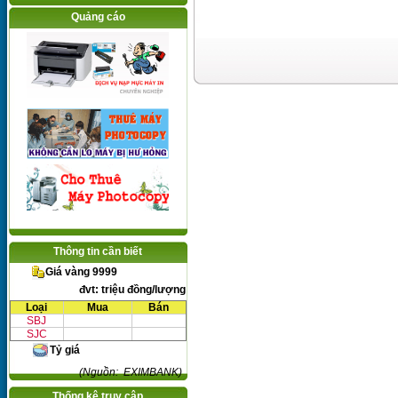
Quảng cáo
Thông tin cần biết
Giá vàng 9999
đvt: triệu đồng/lượng
Loại
Mua
Bán
SBJ
SJC
Tỷ giá
(Nguồn: EXIMBANK)
Thống kê truy cập