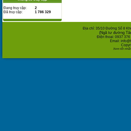
Đang truy cập:
2
Đã truy cập:
1 786 329
Địa chỉ: 35/10 Đường Số 8 K
(Ngã tư đường Tâ
Điện thoại: 0937 376
Email: info@
Copyr
Xem tốt nhất 