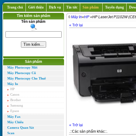
Trang chủ
Giới thiệu
Dịch vụ
Tin tức
Sản phẩm
Tuyển dụng
Dow
Tìm kiếm sản phẩm
◊
Máy In
«
HP
«HP LaserJet P1102W (CE
Tên sản phẩm
« Trở lại
Sản phẩm
Máy Photocopy Mới
Máy Photocopy Cũ
Máy Photocopy Cho Thuê
Máy In
HP
Canon
Brother
Samsung
Epson
Máy Fax
Máy Chiếu
« Trở lại
Camera Quan Sát
.::Các sản phẩm khác::.
Scan