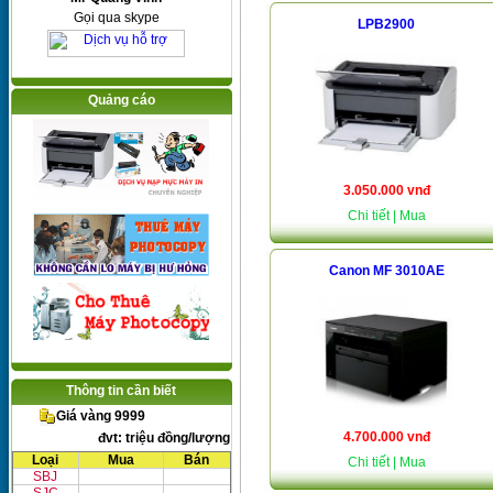
Gọi qua skype
LPB2900
Quảng cáo
3.050.000 vnđ
Chi tiết
| Mua
Canon MF 3010AE
Thông tin cần biết
Giá vàng 9999
4.700.000 vnđ
đvt: triệu đồng/lượng
Loại
Mua
Bán
Chi tiết
| Mua
SBJ