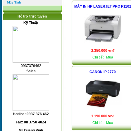
Máy Tính
MÁY IN HP LASERJET PRO P110
Hổ trợ trực tuyến
Kỹ Thuật
2.350.000 vnđ
Chi tiết
| Mua
0937376462
Sales
CANON IP 2770
Hotline: 0937 376 462
1.190.000 vnđ
Fax: 08 3750 4024
Chi tiết
| Mua
Mr Quang Vĩnh