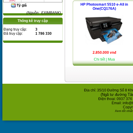
SJC
HP Photosmart 5510 e-All in
Tỷ giá
One(CQ176A)
(Nguồn: EXIMBANK)
Thống kê truy cập
Đang truy cập:
3
Đã truy cập:
1 786 330
2.850.000 vnđ
Chi tiết
| Mua
Địa chỉ: 35/10 Đường Số 8 K
(Ngã tư đường Tâ
Điện thoại: 0937 376
Email: info@
Copyr
Xem tốt nhất 