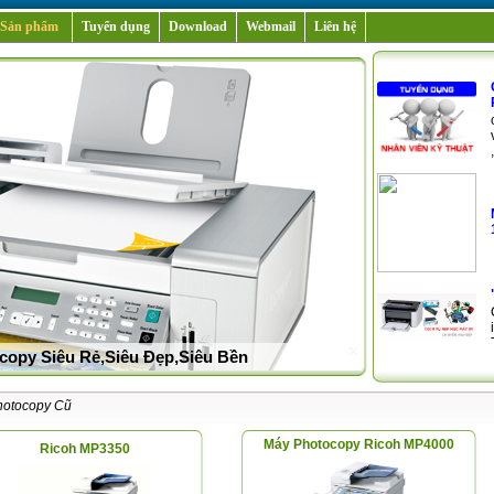
Sản phẩm
Tuyển dụng
Download
Webmail
Liên hệ
copy Siêu Rẻ,Siêu Đẹp,Siêu Bền
hotocopy Cũ
Máy Photocopy Ricoh MP4000
Ricoh MP3350