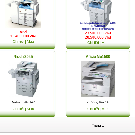
vnđ
23.500.000 vnđ
13.400.000 vnđ
20.500.000 vnđ
Chi tiết
| Mua
Chi tiết
| Mua
Ricoh 3045
Aficio Mp1500
Vui lòng liên hệ!
Vui lòng liên hệ!
Chi tiết
| Mua
Chi tiết
| Mua
1
Trang