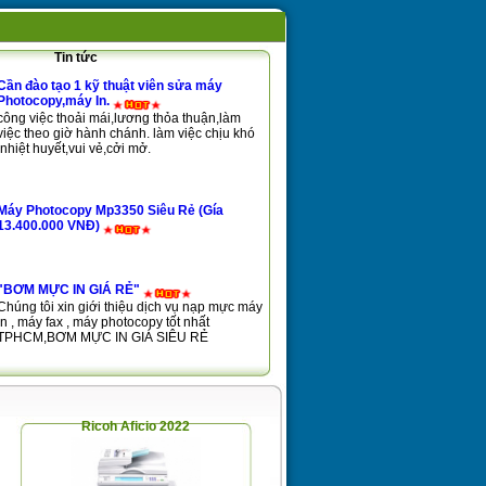
Tin tức
Cần đào tạo 1 kỹ thuật viên sửa máy
Photocopy,máy In.
công việc thoải mái,lương thỏa thuận,làm
việc theo giờ hành chánh. làm việc chịu khó
,nhiệt huyết,vui vẻ,cởi mở.
Máy Photocopy Mp3350 Siêu Rẻ (Gía
13.400.000 VNĐ)
"BƠM MỰC IN GIÁ RẺ"
Chúng tôi xin giới thiệu dịch vụ nạp mực máy
in , máy fax , máy photocopy tốt nhất
TPHCM,BƠM MỰC IN GIÁ SIÊU RẺ
Ricoh Aficio 2022