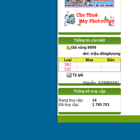
Thông tin cần biết
Giá vàng 9999
đvt: triệu đồng/lượng
Loại
Mua
Bán
SBJ
SJC
Tỷ giá
(Nguồn: EXIMBANK)
Thống kê truy cập
Đang truy cập:
14
Đã truy cập:
1 785 703