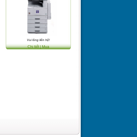
Vui lòng liên hệ!
Chi tiết
| Mua