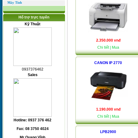
Máy Tính
Hổ trợ trực tuyến
Kỹ Thuật
2.350.000 vnđ
Chi tiết
| Mua
CANON IP 2770
0937376462
Sales
1.190.000 vnđ
Chi tiết
| Mua
Hotline: 0937 376 462
Fax: 08 3750 4024
LPB2900
Mr Quang Vĩnh