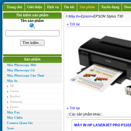
Trang chủ
Giới thiệu
Dịch vụ
Tin tức
Sản phẩm
Tuyển dụng
Dow
Tìm kiếm sản phẩm
◊
Máy In
«
Epson
«EPSON Stylus T30
Tên sản phẩm
« Trở lại
Sản phẩm
Máy Photocopy Mới
Máy Photocopy Cũ
Máy Photocopy Cho Thuê
Máy In
HP
Canon
Brother
Samsung
Epson
« Trở lại
Máy Fax
.::Các sản phẩm khác::.
Máy Chiếu
Camera Quan Sát
MÁY IN HP LASERJET PRO P110
Scan