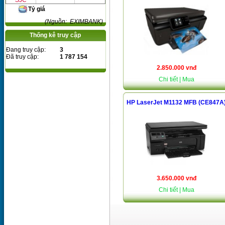
SJC
Tỷ giá
(Nguồn: EXIMBANK)
Thống kê truy cập
Đang truy cập:
3
Đã truy cập:
1 787 154
2.850.000 vnđ
Chi tiết
| Mua
HP LaserJet M1132 MFB (CE847A
3.650.000 vnđ
Chi tiết
| Mua