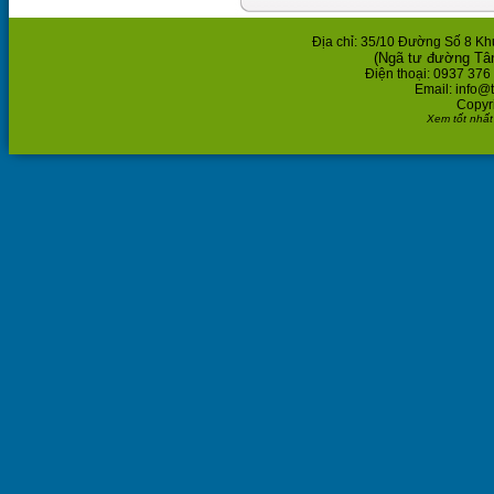
Địa chỉ: 35/10 Đường Số 8 K
(Ngã tư đường Tâ
Điện thoại: 0937 376
Email: info@
Copyr
Xem tốt nhất 