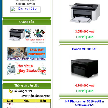
Gọi qua skype
Quảng cáo
3.050.000 vnđ
Chi tiết
| Mua
Canon MF 3010AE
Thông tin cần biết
4.700.000 vnđ
Giá vàng 9999
Chi tiết
| Mua
đvt: triệu đồng/lượng
Loại
Mua
Bán
HP Photosmart 5510 e-All in
SBJ
One(CQ176A)