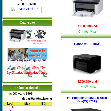
Gọi qua skype
Quảng cáo
3.050.000 vnđ
Chi tiết
| Mua
Canon MF 3010AE
4.700.000 vnđ
Chi tiết
| Mua
Thông tin cần biết
Giá vàng 9999
HP Photosmart 5510 e-All in
đvt: triệu đồng/lượng
One(CQ176A)
Loại
Mua
Bán
SBJ