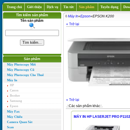
Trang chủ
Giới thiệu
Dịch vụ
Tin tức
Sản phẩm
Tuyển dụng
Dow
Tìm kiếm sản phẩm
◊
Máy In
«
Epson
«EPSON K200
Tên sản phẩm
« Trở lại
Sản phẩm
Máy Photocopy Mới
Máy Photocopy Cũ
Máy Photocopy Cho Thuê
Máy In
HP
Canon
Brother
« Trở lại
Samsung
.::Các sản phẩm khác::.
Epson
Máy Fax
MÁY IN HP LASERJET PRO P110
Máy Chiếu
Camera Quan Sát
Scan