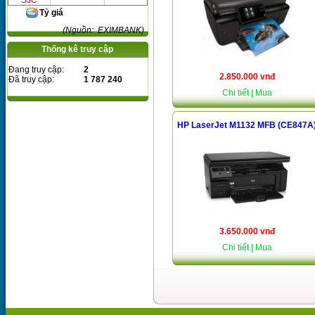
SJC
Tỷ giá
(Nguồn: EXIMBANK)
Thống kê truy cập
Đang truy cập:
2
2.850.000 vnđ
Đã truy cập:
1 787 240
Chi tiết
| Mua
HP LaserJet M1132 MFB (CE847A
3.650.000 vnđ
Chi tiết
| Mua