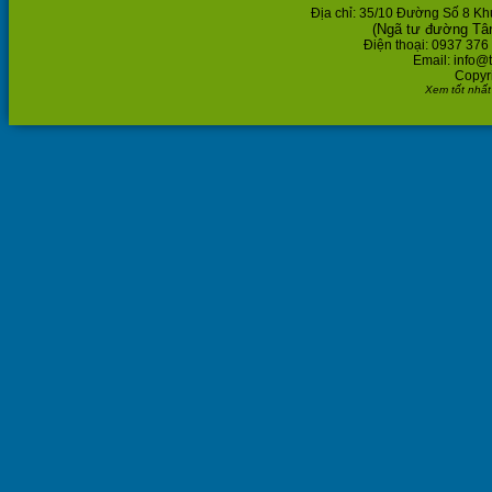
Địa chỉ: 35/10 Đường Số 8 K
(Ngã tư đường Tâ
Điện thoại: 0937 376
Email: info@
Copyr
Xem tốt nhất 