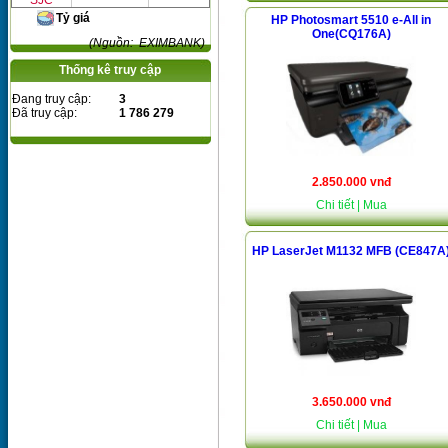
SJC
Tỷ giá
HP Photosmart 5510 e-All in
One(CQ176A)
(Nguồn: EXIMBANK)
Thống kê truy cập
Đang truy cập:
3
Đã truy cập:
1 786 279
2.850.000 vnđ
Chi tiết
| Mua
HP LaserJet M1132 MFB (CE847A
3.650.000 vnđ
Chi tiết
| Mua