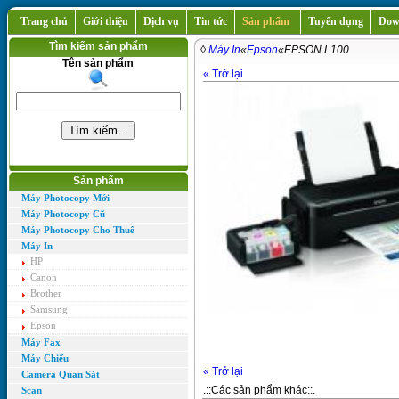
Trang chủ
Giới thiệu
Dịch vụ
Tin tức
Sản phẩm
Tuyển dụng
Dow
Tìm kiếm sản phẩm
◊
Máy In
«
Epson
«EPSON L100
Tên sản phẩm
« Trở lại
Sản phẩm
Máy Photocopy Mới
Máy Photocopy Cũ
Máy Photocopy Cho Thuê
Máy In
HP
Canon
Brother
Samsung
Epson
Máy Fax
Máy Chiếu
« Trở lại
Camera Quan Sát
.::Các sản phẩm khác::.
Scan