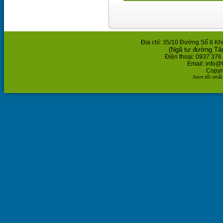
Địa chỉ: 35/10 Đường Số 8 K
(Ngã tư đường Tâ
Điện thoại: 0937 376
Email: info@
Copyr
Xem tốt nhất 