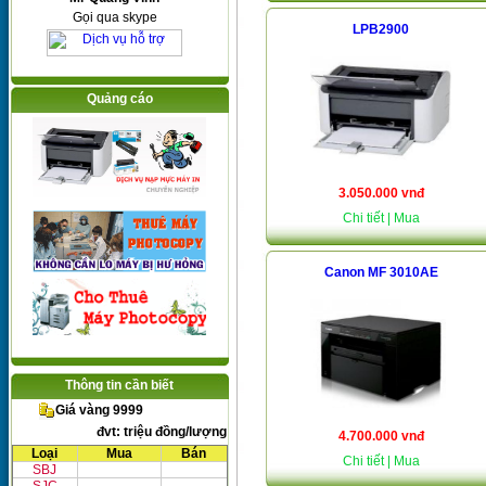
Gọi qua skype
LPB2900
Quảng cáo
3.050.000 vnđ
Chi tiết
| Mua
Canon MF 3010AE
Thông tin cần biết
Giá vàng 9999
đvt: triệu đồng/lượng
4.700.000 vnđ
Loại
Mua
Bán
Chi tiết
| Mua
SBJ