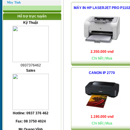
Máy Tính
MÁY IN HP LASERJET PRO P110
Hổ trợ trực tuyến
Kỹ Thuật
2.350.000 vnđ
Chi tiết
| Mua
0937376462
Sales
CANON IP 2770
Hotline: 0937 376 462
1.190.000 vnđ
Fax: 08 3750 4024
Chi tiết
| Mua
Mr Quang Vĩnh