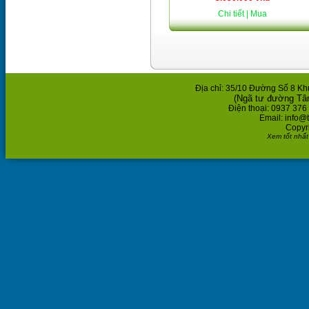
Chi tiết
| Mua
Địa chỉ: 35/10 Đường Số 8 K
(Ngã tư đường Tâ
Điện thoại: 0937 376
Email: info@
Copyr
Xem tốt nhất 