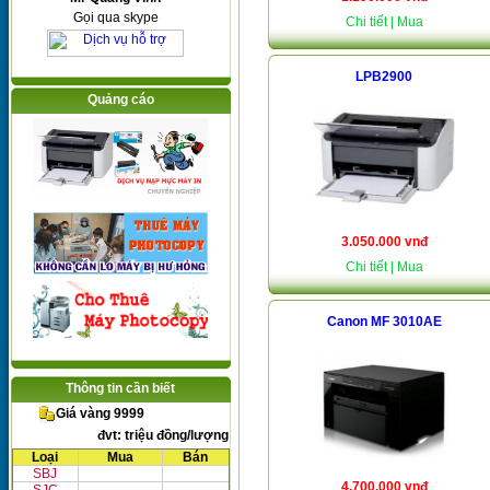
Gọi qua skype
Chi tiết
| Mua
LPB2900
Quảng cáo
3.050.000 vnđ
Chi tiết
| Mua
Canon MF 3010AE
Thông tin cần biết
Giá vàng 9999
đvt: triệu đồng/lượng
Loại
Mua
Bán
SBJ
4.700.000 vnđ