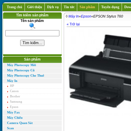
Trang chủ
Giới thiệu
Dịch vụ
Tin tức
Sản phẩm
Tuyển dụng
Dow
Tìm kiếm sản phẩm
◊
Máy In
«
Epson
«EPSON Stylus T60
Tên sản phẩm
« Trở lại
Sản phẩm
Máy Photocopy Mới
Máy Photocopy Cũ
Máy Photocopy Cho Thuê
Máy In
HP
Canon
Brother
Samsung
Epson
Máy Fax
Máy Chiếu
Camera Quan Sát
Scan