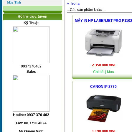
Máy Tính
« Trở lại
.::Các sản phẩm khác::.
Hổ trợ trực tuyến
MÁY IN HP LASERJET PRO P110
Kỹ Thuật
2.350.000 vnđ
0937376462
Sales
Chi tiết
| Mua
CANON IP 2770
Hotline: 0937 376 462
Fax: 08 3750 4024
1.190.000 vnđ
Mr Quang Vĩnh