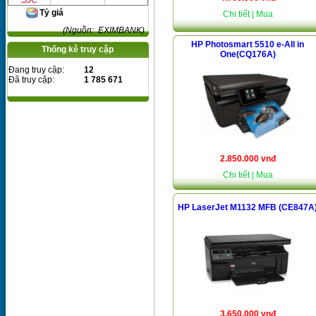
SJC
Tỷ giá
Chi tiết
| Mua
(Nguồn: EXIMBANK)
HP Photosmart 5510 e-All in
Thống kê truy cập
One(CQ176A)
Đang truy cập:
12
Đã truy cập:
1 785 671
2.850.000 vnđ
Chi tiết
| Mua
HP LaserJet M1132 MFB (CE847A
3.650.000 vnđ