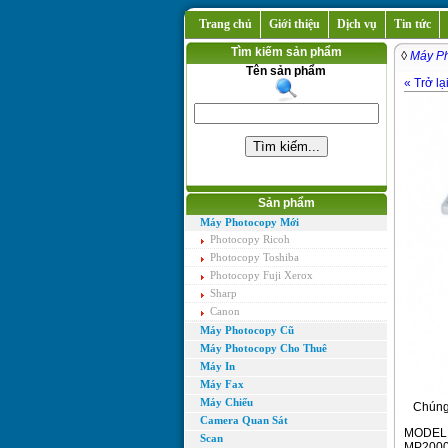
Trang chủ
Giới thiệu
Dịch vụ
Tin tức
Tìm kiếm sản phẩm
◊
Máy Ph
Tên sản phẩm
« Trở lạ
Sản phẩm
Máy Photocopy Mới
Photocopy Ricoh
Photocopy Toshiba
Photocopy Fuji Xerox
Sharp
Canon
Máy Photocopy Cũ
Máy Photocopy Cho Thuê
Máy In
Máy Fax
Máy Chiếu
Chúng t
Camera Quan Sát
MODEL
Scan
MP200