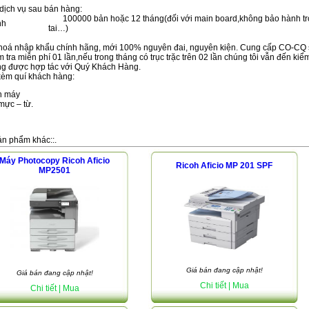
 dịch vụ sau bán hàng:
100000 bản hoặc 12 tháng(đối với main board,không bảo hành tro
nh
tai…)
hoá nhập khẩu chính hãng, mới 100% nguyên đai, nguyên kiện. Cung cấp CO-CQ s
 tra miễn phí 01 lần,nếu trong tháng có trục trặc trên 02 lần chúng tôi vẫn đến kiể
g được hợp tác với Quý Khách Hàng.
kèm quí khách hàng:
n máy
mực – từ.
i
ản phẩm khác::.
Máy Photocopy Ricoh Aficio
Ricoh Aficio MP 201 SPF
MP2501
Giá bán đang cập nhật!
Giá bán đang cập nhật!
Chi tiết
| Mua
Chi tiết
| Mua