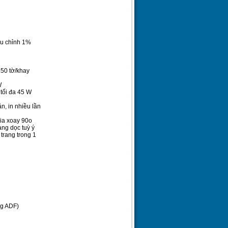
u chỉnh 1%
50 tờ/khay
W
 tối đa 45 W
n, in nhiều lần
hia xoay 90o
ng dọc tuỳ ý
 trang trong 1
ng ADF)