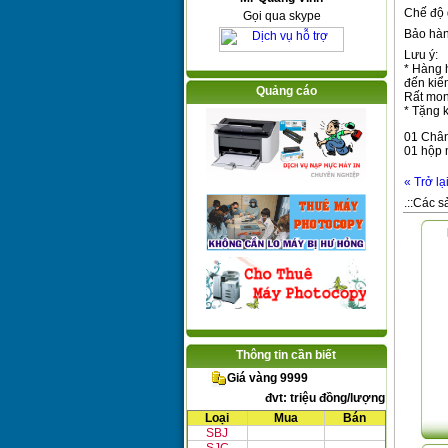
Chế độ
Gọi qua skype
Bảo hà
Lưu ý:
* Hàng 
đến kiểm
Quảng cáo
Rất mon
* Tặng 
01 Châ
01 hộp 
« Trở lạ
.::Các s
Thông tin cần biết
Giá vàng 9999
đvt: triệu đồng/lượng
Loại
Mua
Bán
SBJ