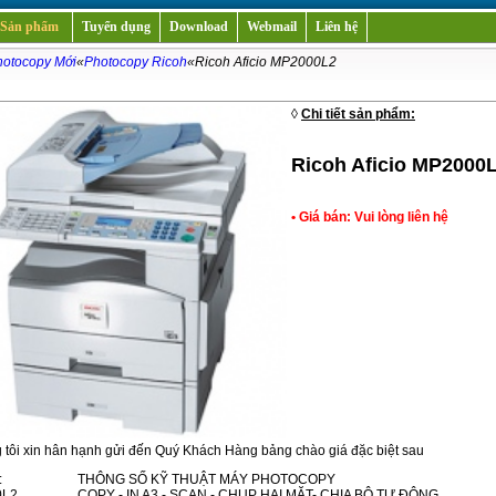
Sản phẩm
Tuyển dụng
Download
Webmail
Liên hệ
otocopy Mới
«
Photocopy Ricoh
«Ricoh Aficio MP2000L2
i
◊
Chi tiết sản phẩm:
Ricoh Aficio MP2000
• Giá bán: Vui lòng liên hệ
ôi xin hân hạnh gửi đến Quý Khách Hàng bảng chào giá đặc biệt sau
:
THÔNG SỐ KỸ THUẬT MÁY PHOTOCOPY
0L2
COPY - IN A3 - SCAN - CHỤP HAI MẶT- CHIA BỘ TỰ ĐỘNG