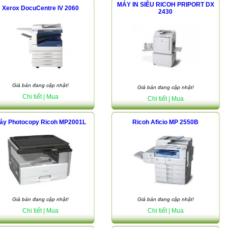
MÁY IN SIÊU RICOH PRIPORT DX
Xerox DocuCentre IV 2060
2430
Giá bán đang cập nhật!
Giá bán đang cập nhật!
Chi tiết
| Mua
Chi tiết
| Mua
áy Photocopy Ricoh MP2001L
Ricoh Aficio MP 2550B
Giá bán đang cập nhật!
Giá bán đang cập nhật!
Chi tiết
| Mua
Chi tiết
| Mua