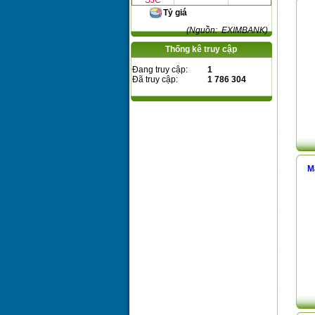
SJC
Tỷ giá
(Nguồn: EXIMBANK)
Thống kê truy cập
Đang truy cập:
1
Đã truy cập:
1 786 304
M