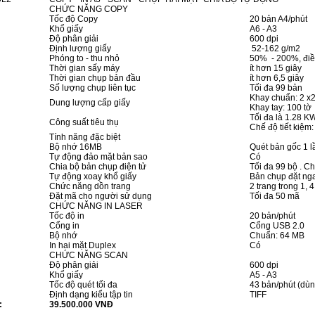
CHỨC NĂNG COPY
Tốc độ Copy
20 bản A4/phút
Khổ giấy
A6 - A3
Độ phân giải
600 dpi
Định lượng giấy
52-162 g/m2
Phóng to - thu nhỏ
50% - 200%, điề
Thời gian sấy máy
ít hơn 15 giây
Thời gian chụp bản đầu
ít hơn 6,5 giây
Số lượng chụp liên tục
Tối đa 99 bản
Khay chuẩn: 2 x2
Dung lượng cấp giấy
Khay tay: 100 tờ
Tối đa là 1.28 K
Công suất tiêu thụ
Chế độ tiết kiệm:
Tính năng đặc biệt
Bộ nhớ 16MB
Quét bản gốc 1 lầ
Tự động đảo mặt bản sao
Có
Chia bộ bản chụp điện tử
Tối đa 99 bộ . C
Tự động xoay khổ giấy
Bản chụp đặt nga
Chức năng dồn trang
2 trang trong 1, 4
Đặt mã cho người sử dụng
Tối đa 50 mã
CHỨC NĂNG IN LASER
Tốc độ in
20 bản/phút
Cổng in
Cổng USB 2.0
Bộ nhớ
Chuẩn: 64 MB
In hai mặt Duplex
Có
CHỨC NĂNG SCAN
Độ phân giải
600 dpi
Khổ giấy
A5 - A3
Tốc độ quét tối đa
43 bản/phút (dù
Định dạng kiểu tập tin
TIFF
:
39.500.000 VNĐ