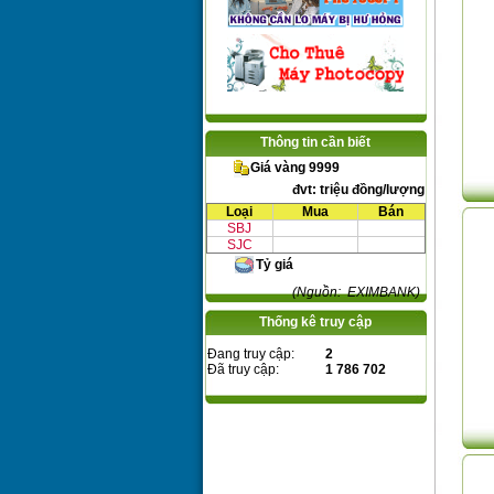
Thông tin cần biết
Giá vàng 9999
đvt: triệu đồng/lượng
Loại
Mua
Bán
SBJ
SJC
Tỷ giá
(Nguồn: EXIMBANK)
Thống kê truy cập
Đang truy cập:
2
Đã truy cập:
1 786 702