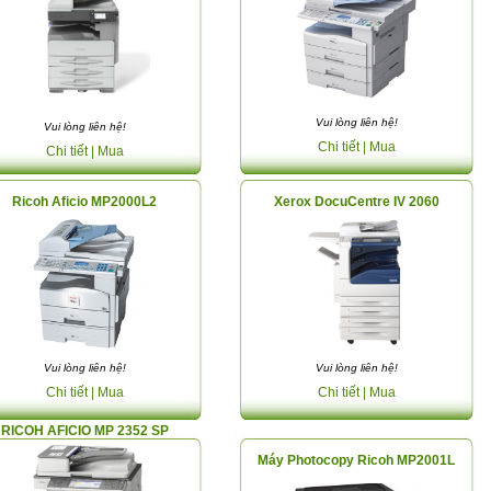
Vui lòng liên hệ!
Vui lòng liên hệ!
Chi tiết
| Mua
Chi tiết
| Mua
Ricoh Aficio MP2000L2
Xerox DocuCentre IV 2060
Vui lòng liên hệ!
Vui lòng liên hệ!
Chi tiết
| Mua
Chi tiết
| Mua
RICOH AFICIO MP 2352 SP
Máy Photocopy Ricoh MP2001L