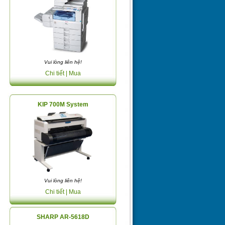
Vui lòng liên hệ!
Chi tiết
| Mua
KIP 700M System
Vui lòng liên hệ!
Chi tiết
| Mua
SHARP AR-5618D