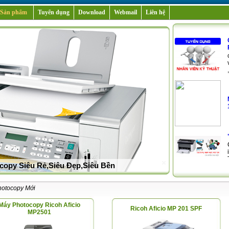
Sản phẩm
Tuyển dụng
Download
Webmail
Liên hệ
copy Siêu Rẻ,Siêu Đẹp,Siêu Bền
hotocopy Mới
Máy Photocopy Ricoh Aficio
Ricoh Aficio MP 201 SPF
MP2501