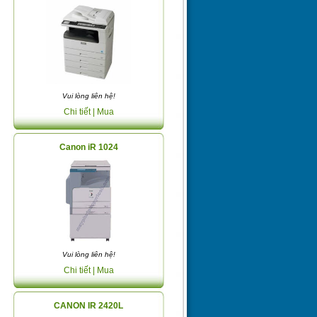
Vui lòng liên hệ!
Chi tiết
| Mua
Canon iR 1024
Vui lòng liên hệ!
Chi tiết
| Mua
CANON IR 2420L