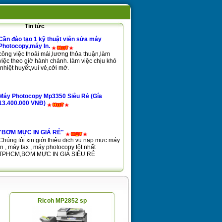
Tin tức
Cần đào tạo 1 kỹ thuật viên sửa máy
Photocopy,máy In.
công việc thoải mái,lương thỏa thuận,làm
việc theo giờ hành chánh. làm việc chịu khó
,nhiệt huyết,vui vẻ,cởi mở.
Máy Photocopy Mp3350 Siêu Rẻ (Gía
13.400.000 VNĐ)
"BƠM MỰC IN GIÁ RẺ"
Chúng tôi xin giới thiệu dịch vụ nạp mực máy
in , máy fax , máy photocopy tốt nhất
TPHCM,BƠM MỰC IN GIÁ SIÊU RẺ
Ricoh MP2852 sp