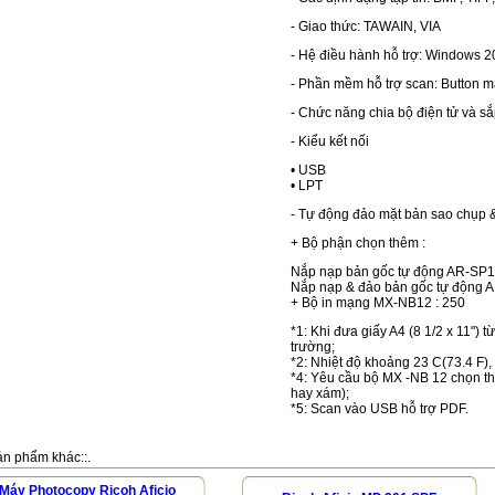
- Giao thức: TAWAIN, VIA
- Hệ điều hành hỗ trợ: Windows 
- Phần mềm hỗ trợ scan: Button 
- Chức năng chia bộ điện tử và s
- Kiểu kết nối
• USB
• LPT
- Tự động đảo mặt bản sao chụp &
+ Bộ phận chọn thêm :
Nắp nạp bản gốc tự động AR-SP1
Nắp nạp & đảo bản gốc tự động 
+ Bộ in mạng MX-NB12 : 250
*1: Khi đưa giấy A4 (8 1/2 x 11") t
trường;
*2: Nhiệt độ khoảng 23 C(73.4 F),
*4: Yêu cầu bộ MX -NB 12 chọn th
hay xám);
*5: Scan vào USB hỗ trợ PDF.
i
ản phẩm khác::.
Máy Photocopy Ricoh Aficio