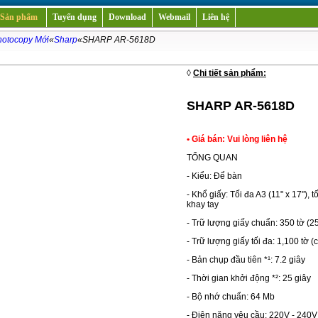
Sản phẩm
Tuyển dụng
Download
Webmail
Liên hệ
otocopy Mới
«
Sharp
«SHARP AR-5618D
i
◊
Chi tiết sản phẩm:
SHARP AR-5618D
• Giá bán: Vui lòng liên hệ
TỔNG QUAN
- Kiểu: Để bàn
- Khổ giấy: Tối đa A3 (11" x 17"), tố
khay tay
- Trữ lượng giấy chuẩn: 350 tờ (2
- Trữ lượng giấy tối đa: 1,100 tờ 
- Bản chụp đầu tiên *¹: 7.2 giây
- Thời gian khởi động *²: 25 giây
- Bộ nhớ chuẩn: 64 Mb
- Điện năng yêu cầu: 220V - 240