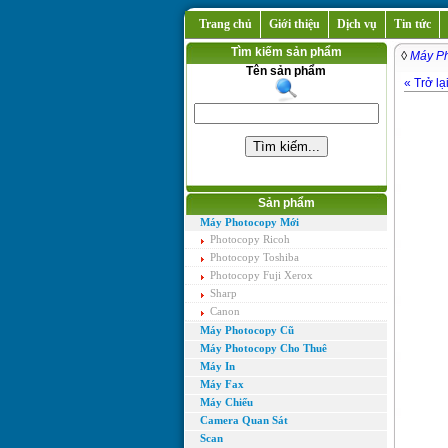
Trang chủ
Giới thiệu
Dịch vụ
Tin tức
Tìm kiếm sản phẩm
◊
Máy Ph
Tên sản phẩm
« Trở lạ
Sản phẩm
Máy Photocopy Mới
Photocopy Ricoh
Photocopy Toshiba
Photocopy Fuji Xerox
Sharp
Canon
Máy Photocopy Cũ
Máy Photocopy Cho Thuê
Máy In
Máy Fax
Máy Chiếu
Camera Quan Sát
Scan