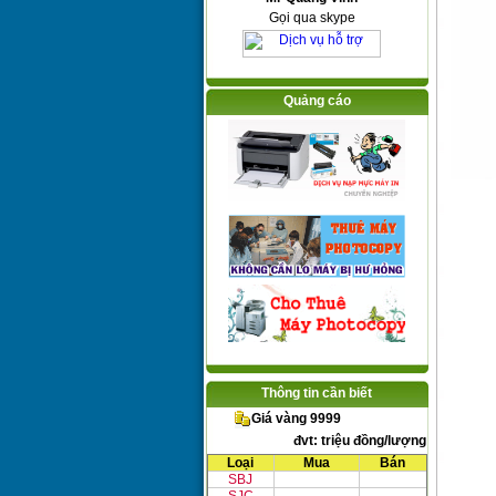
Gọi qua skype
Quảng cáo
Thông tin cần biết
Giá vàng 9999
đvt: triệu đồng/lượng
Loại
Mua
Bán
SBJ