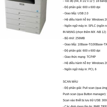
- Tốc độ (A4, 8 1/2 x 11"): 18 bản/
- Độ phân giải: 600 x 600 dpi
- Giao tiếp: USB 2.0
- Hệ điều hành hỗ trợ: Windows 
- Ngôn ngữ máy in: SPLC (ngôn n
IN MẠNG (chọn thêm MX -NB 12)
- Bộ nhớ: 256MB
- Giao tiếp: 10Base-T/100Base-TX
- Độ phân giải: 600 x 600 dpi
- Giao thức mạng: TCP/IP
- Hệ điều hành hỗ trợ: Windows 
- Ngôn ngữ máy in: PCL 6
SCAN MÀU
- Độ phân giải: Pull scan (qua ứn
Push scan (qua Button manager): 7
Scan vào thiết bị lưu trữ USB: 300
- Các định dạng tập tin: BMP, TIFP