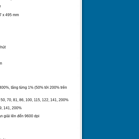
W
67 x 495 mm
phút
ản
i 400%, tăng từng 1% (50% tới 200% trên
 50, 70, 81, 86, 100, 115, 122, 141, 200%
29, 141, 200%
 giải lên đến 9600 dpi