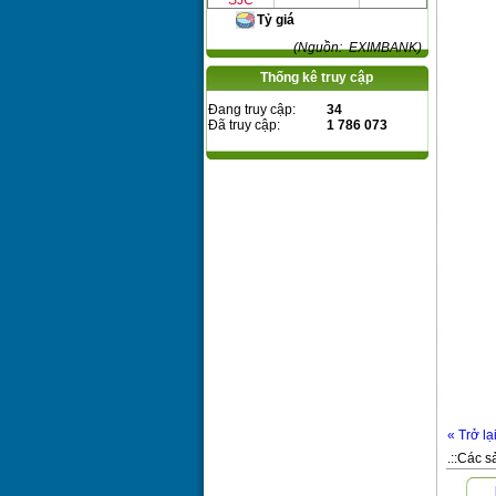
SJC
Tỷ giá
(Nguồn: EXIMBANK)
Thống kê truy cập
Đang truy cập:
34
Đã truy cập:
1 786 073
« Trở lạ
.::Các s