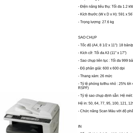
- Điện năng tiêu thụ: Tối đa 1.2 k
- Kích thước (W x D x H): 591 x 5
- Trọng lượng: 27.6 kg
SAO CHỤP
- Tốc độ (A4, 8 1/2 x 11"): 18 bản/
- Kích cỡ: Tối đa A3 (11" x 17")
- Sao chụp liên tục : Tối đa 999 b
- Độ phân giải: 600 x 600 dpi
- Thang xám: 26 mức
- Tỷ lệ phóng to/thu nhỏ : 25% tớ
RSPF)
- Tỷ lệ sao chụp định sẵn: Hệ mét:
Hệ in: 50, 64, 77, 95, 100, 121, 1
- Chức năng Scan Màu với độ phân
IN