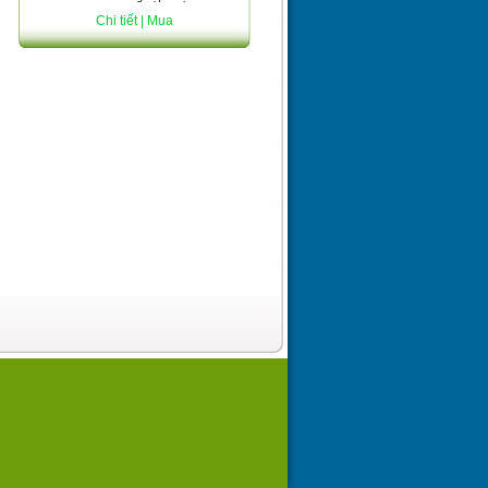
Chi tiết
| Mua