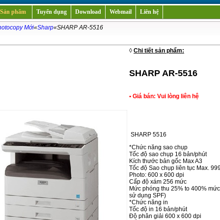
Sản phẩm
Tuyển dụng
Download
Webmail
Liên hệ
otocopy Mới
«
Sharp
«SHARP AR-5516
i
◊
Chi tiết sản phẩm:
SHARP AR-5516
• Giá bán: Vui lòng liên hệ
SHARP 5516
*Chức năng sao chụp
Tốc độ sao chụp 16 bản/phút
Kích thước bản gốc Max A3
Tốc độ Sao chụp liên tục Max. 99
Photo: 600 x 600 dpi
Cấp độ xám 256 mức
Mức phóng thu 25% to 400% mức 
sử dụng SPF)
*Chức năng in
Tốc độ in 16 bản/phút
Độ phân giải 600 x 600 dpi