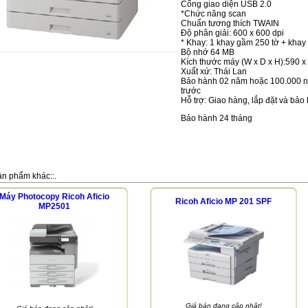
Cổng giao diện USB 2.0
*Chức năng scan
Chuẩn tương thích TWAIN
Độ phân giải: 600 x 600 dpi
* Khay: 1 khay gầm 250 tờ + khay 
Bộ nhớ 64 MB
Kích thước máy (W x D x H):590 
Xuất xứ: Thái Lan
Bảo hành 02 năm hoặc 100.000 ng
trước
Hỗ trợ: Giao hàng, lắp đặt và bảo
Bảo hành 24 tháng
i
ản phẩm khác::.
Máy Photocopy Ricoh Aficio
Ricoh Aficio MP 201 SPF
MP2501
Giá bán đang cập nhật!