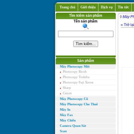
Trang chủ
Giới thiệu
Dịch vụ
Tin tức
Tìm kiếm sản phẩm
◊
Máy Ph
Tên sản phẩm
« Trở lạ
Sản phẩm
Máy Photocopy Mới
Photocopy Ricoh
Photocopy Toshiba
Photocopy Fuji Xerox
Sharp
Canon
Máy Photocopy Cũ
Máy Photocopy Cho Thuê
Máy In
Máy Fax
Máy Chiếu
Camera Quan Sát
Scan