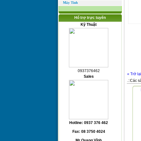
Máy Tính
Hổ trợ trực tuyến
Kỹ Thuật
0937376462
« Trở lạ
Sales
.::Các s
Hotline: 0937 376 462
Fax: 08 3750 4024
Mr Quang Vĩnh