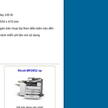
tay 100 tờ
x 550 x 470 mm
àn bản chụp tùy theo điều kiện nào đến
 hành miễn phí tận nơi sử dụng
Ricoh MP2852 sp
Giá bán đang cập nhật!