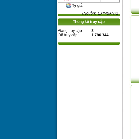
SJC
Tỷ giá
(Nguồn: EXIMBANK)
Thống kê truy cập
Đang truy cập:
3
Đã truy cập:
1 786 344