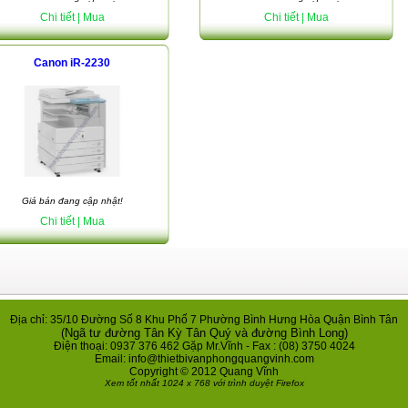
Chi tiết
| Mua
Chi tiết
| Mua
Canon iR-2230
Giá bán đang cập nhật!
Chi tiết
| Mua
Địa chỉ: 35/10 Đường Số 8 Khu Phố 7 Phường Bình Hưng Hòa Quận Bình Tân
(Ngã tư đường Tân Kỳ Tân Quý và đường Bình Long)
Điện thoại: 0937 376 462 Gặp Mr.Vĩnh - Fax : (08) 3750 4024
Email: info@thietbivanphongquangvinh.com
Copyright © 2012 Quang Vĩnh
Xem tốt nhất 1024 x 768 với trình duyệt Firefox