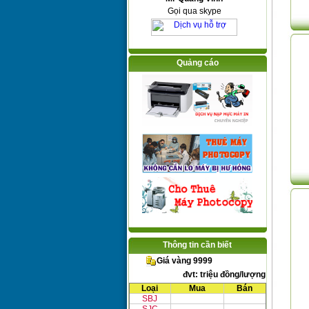
Gọi qua skype
Quảng cáo
Thông tin cần biết
Giá vàng 9999
đvt: triệu đồng/lượng
Loại
Mua
Bán
SBJ